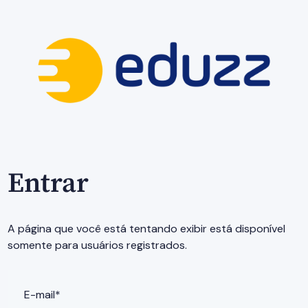
Entrar
A página que você está tentando exibir está disponível
somente para usuários registrados.
E-mail*