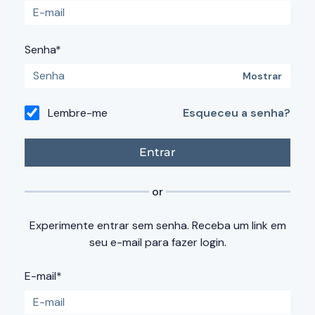
Senha*
Mostrar
Lembre-me
Esqueceu a senha?
or
Experimente entrar sem senha. Receba um link em
seu e-mail para fazer login.
E-mail*