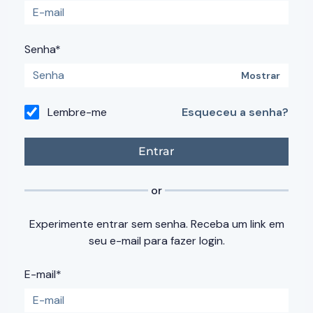
Senha*
Mostrar
Lembre-me
Esqueceu a senha?
or
Experimente entrar sem senha. Receba um link em
seu e-mail para fazer login.
E-mail*