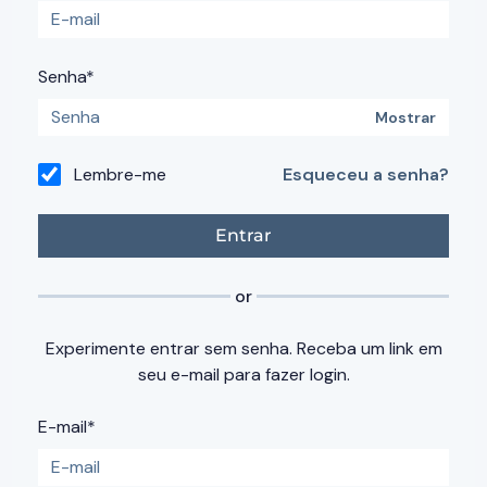
Senha*
Mostrar
Lembre-me
Esqueceu a senha?
or
Experimente entrar sem senha. Receba um link em
seu e-mail para fazer login.
E-mail*