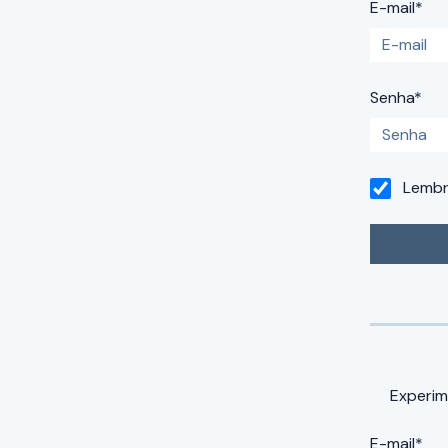
E-mail*
Senha*
Lemb
Experim
E-mail*