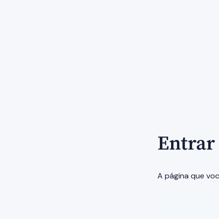
Entrar
A página que voc