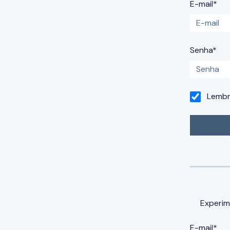
E-mail*
Senha*
Lemb
Experim
E-mail*