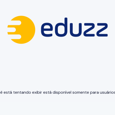
ê está tentando exibir está disponível somente para usuários