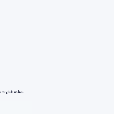
 registrados.