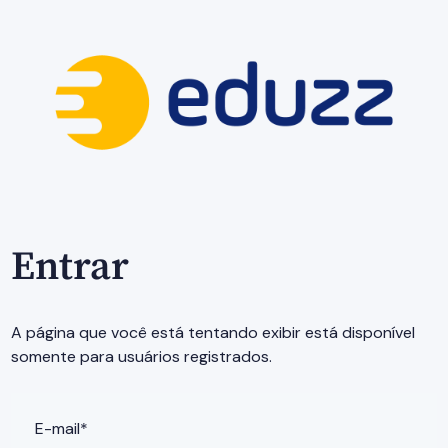
Entrar
A página que você está tentando exibir está disponível
somente para usuários registrados.
E-mail*