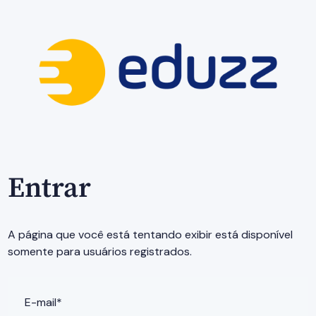
Entrar
A página que você está tentando exibir está disponível
somente para usuários registrados.
E-mail*