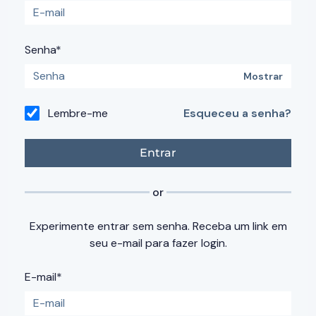
Senha*
Mostrar
Lembre-me
Esqueceu a senha?
or
Experimente entrar sem senha. Receba um link em
seu e-mail para fazer login.
E-mail*