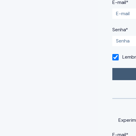
E-mail*
Senha*
Lemb
Experim
E-mail*