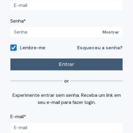
Senha*
Mostrar
Lembre-me
Esqueceu a senha?
or
Experimente entrar sem senha. Receba um link em
seu e-mail para fazer login.
E-mail*