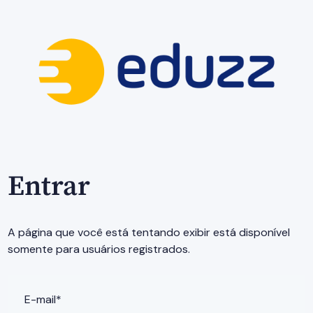
Entrar
A página que você está tentando exibir está disponível
somente para usuários registrados.
E-mail*