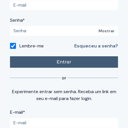
Senha*
Mostrar
Lembre-me
Esqueceu a senha?
or
Experimente entrar sem senha. Receba um link em
seu e-mail para fazer login.
E-mail*