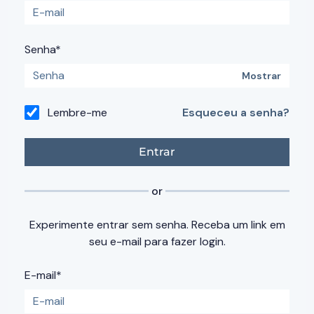
Senha*
Mostrar
Lembre-me
Esqueceu a senha?
or
Experimente entrar sem senha. Receba um link em
seu e-mail para fazer login.
E-mail*