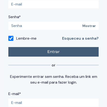
Senha*
Mostrar
Lembre-me
Esqueceu a senha?
or
Experimente entrar sem senha. Receba um link em
seu e-mail para fazer login.
E-mail*