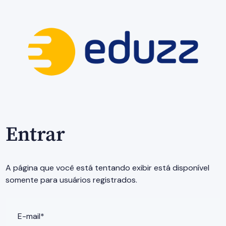
Entrar
A página que você está tentando exibir está disponível
somente para usuários registrados.
E-mail*