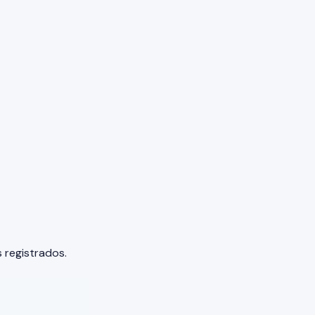
 registrados.