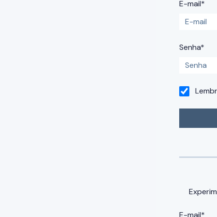
E-mail*
Senha*
Lemb
Experim
E-mail*