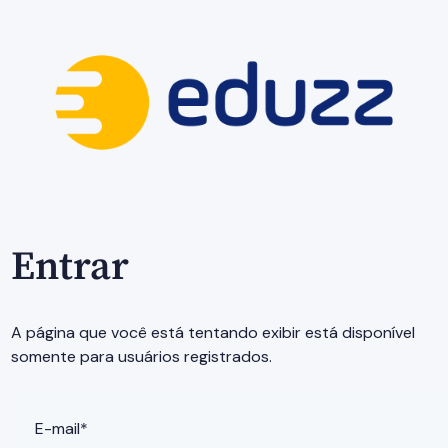
Entrar
A página que você está tentando exibir está disponível
somente para usuários registrados.
E-mail*