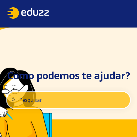
Como podemos te ajudar?
Não há sugestões porque o campo de pesquisa está 