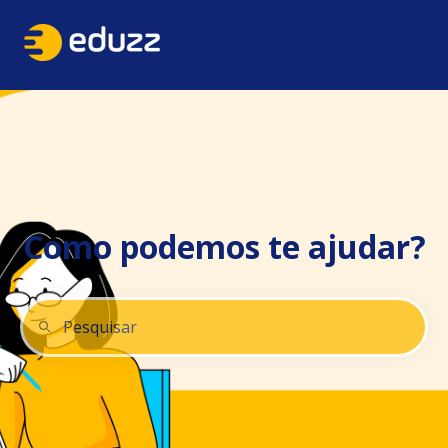
Como podemos te ajudar?
Não há sugestões porque o campo de pesquisa está 