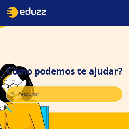
Como podemos te ajudar?
Não há sugestões porque o campo de pesquisa está 