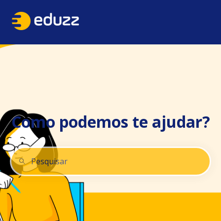
Como podemos te ajudar?
Não há sugestões porque o campo de pesquisa está 