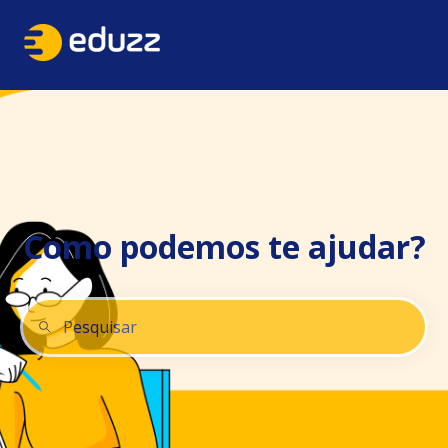
Como podemos te ajudar?
Não há sugestões porque o campo de pesquisa está 