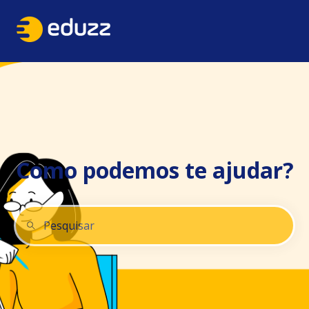
Como podemos te ajudar?
Não há sugestões porque o campo de pesquisa está 