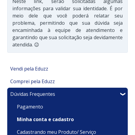
Neste link, serão solicitadas algumas
informações para validar sua identidade. É por
meio dele que você poderá relatar seu
problema, permitindo que sua dúvida seja
encaminhada à equipe de atendimento e
garantindo que sua solicitação seja devidamente
atendida. 😉
Vendi pela Eduzz
Comprei pela Eduzz
Minha Área de Membros
Dúvidas Frequentes
Integrações
Suporte Técnico
Financeiro
Pagamentos e Faturamento
Pagamento
Meu produto é um Evento
Minha Conta
Minha conta e cadastro
Sou um afiliado
Recursos
Cadastrando meu Produto/ Serviço