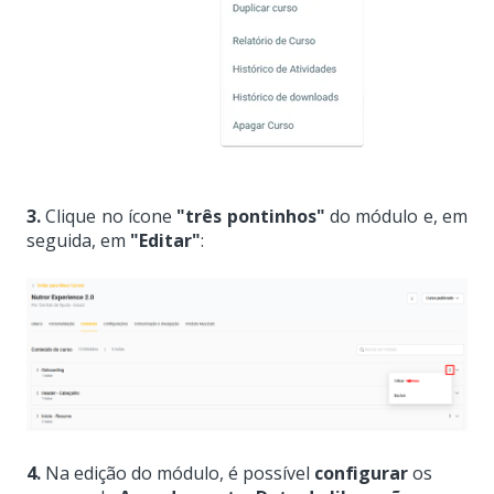
3.
Clique no ícone
"três pontinhos"
do módulo e, em
seguida, em
"Editar"
:
4.
Na edição do módulo, é possível
configurar
os