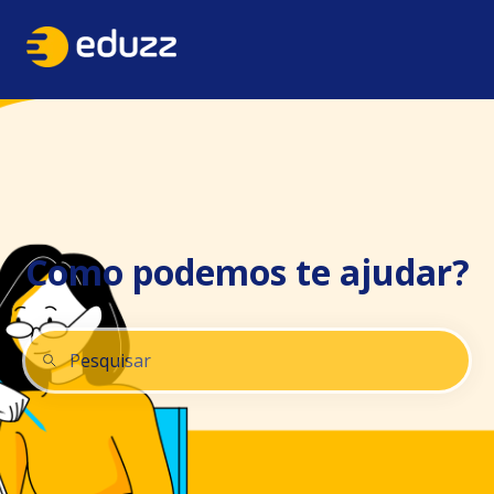
Como podemos te ajudar?
Não há sugestões porque o campo de pesquisa está 