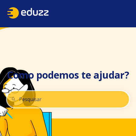
Como podemos te ajudar?
Não há sugestões porque o campo de pesquisa está 