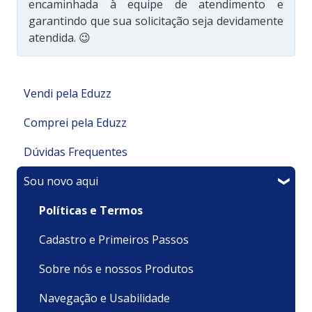
encaminhada à equipe de atendimento e
garantindo que sua solicitação seja devidamente
atendida. 😉
Vendi pela Eduzz
Comprei pela Eduzz
Minha Área de Membros
Dúvidas Frequentes
Integrações
Suporte Técnico
Sou novo aqui
Financeiro
Pagamentos e Faturamento
Pagamento
Meu produto é um Evento
Minha Conta
Minha conta e cadastro
Políticas e Termos
Sou um afiliado
Recursos
Cadastrando meu Produto/ Serviço
Cadastro e Primeiros Passos
Assinaturas e Clubes de Assinatura
Minhas Compras/ Acesso
Reembolso e Cancelamento
Sobre nós e nossos Produtos
Minha Página de Vendas
Como vou receber/ acessar
Navegação e Usabilidade