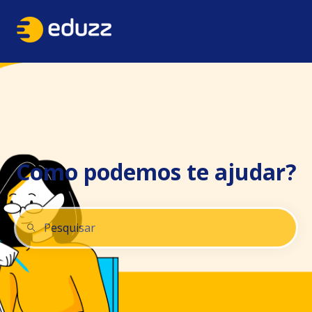
Como podemos te ajudar?
Não há sugestões porque o campo de pesquisa está 