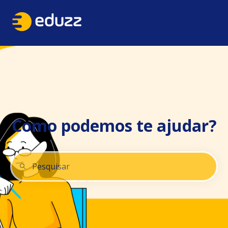
Como podemos te ajudar?
Não há sugestões porque o campo de pesquisa está 