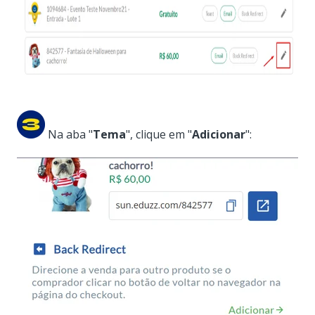
Na aba "
Tema
", clique em "
Adicionar
":