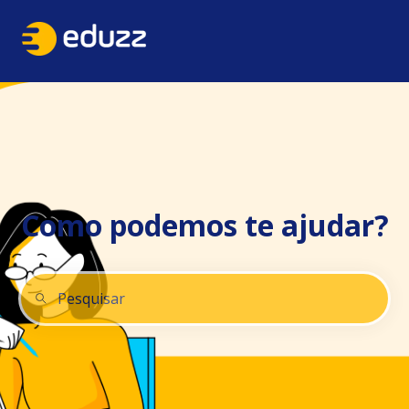
Como podemos te ajudar?
Não há sugestões porque o campo de pesquisa está 