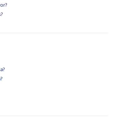
ror?
s?
ga?
a?