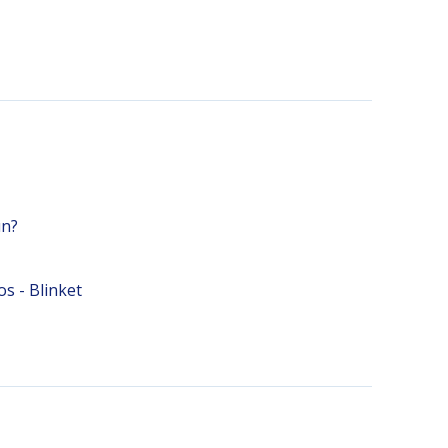
un?
s - Blinket