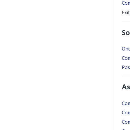
Com
Exi
So
Ond
Com
Pos
As
Com
Com
Com