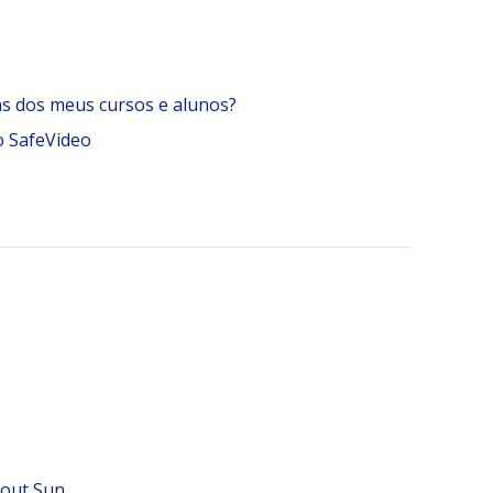
as dos meus cursos e alunos?
o SafeVideo
kout Sun