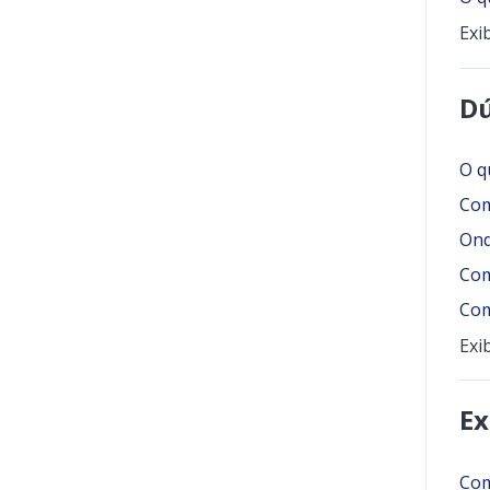
Exi
Dú
O q
Com
Ond
Com
Com
Exi
Ex
Com