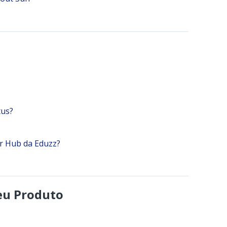
tus?
r Hub da Eduzz?
eu Produto