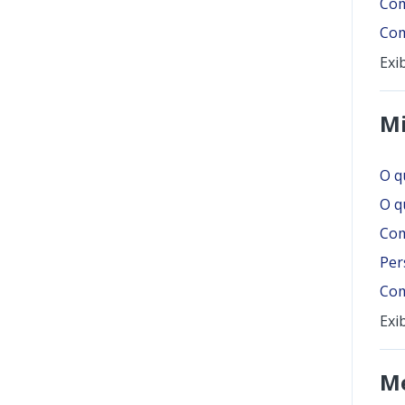
Com
Com
Exi
Mi
O q
O q
Com
Per
Com
Exi
Me