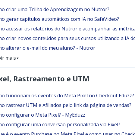
o criar uma Trilha de Aprendizagem no Nutror?
o gerar capítulos automáticos com IA no SafeVideo?
o acessar os relatórios do Nutror e acompanhar as métric
o criar novos conteúdos para seus cursos utilizando a IA d
o alterar o e-mail do meu aluno? - Nutror
bir mais
▼
xel, Rastreamento e UTM
o funcionam os eventos do Meta Pixel no Checkout Eduzz?
o rastrear UTM e Afiliados pelo link da página de vendas?
o configurar o Meta Pixel? - MyEduzz
o configurar uma conversão personalizada via Pixel?
ue é o evento Purchase no Meta Pixel e como usar no Chec