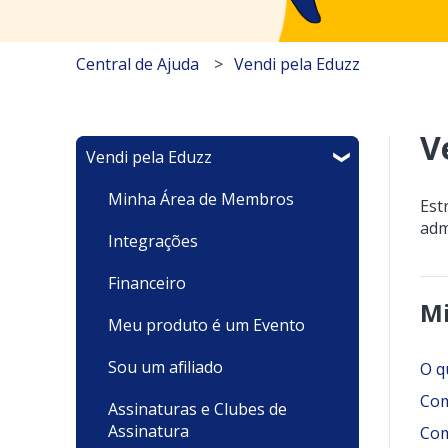
Central de Ajuda
Vendi pela Eduzz
V
Vendi pela Eduzz
Minha Área de Membros
Est
adm
Integrações
Financeiro
Mi
Meu produto é um Evento
Sou um afiliado
O q
Com
Assinaturas e Clubes de
Assinatura
Com