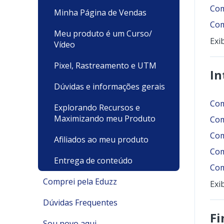
Com
Minha Página de Vendas
Com
Meu produto é um Curso/
Exi
Vídeo
Pixel, Rastreamento e UTM
In
Dúvidas e informações gerais
Com
Explorando Recursos e
Maximizando meu Produto
Com
Com
Afiliados ao meu produto
Com
Entrega de conteúdo
Com
Comprei pela Eduzz
Exi
Dúvidas Frequentes
Suporte Técnico
Fi
Sou novo aqui
Pagamentos e Faturamento
Pagamento