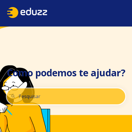
Como podemos te ajudar?
Não há sugestões porque o campo de pesquisa está 