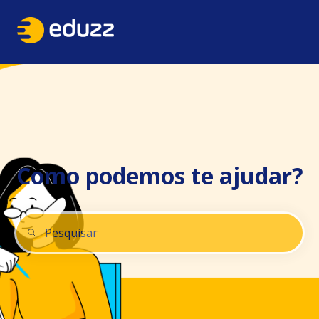
Como podemos te ajudar?
Não há sugestões porque o campo de pesquisa está 