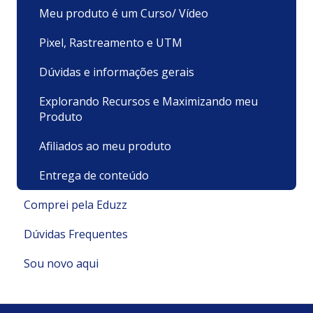
Meu produto é um Curso/ Vídeo
Pixel, Rastreamento e UTM
Dúvidas e informações gerais
Explorando Recursos e Maximizando meu
Produto
Afiliados ao meu produto
Entrega de conteúdo
Comprei pela Eduzz
Dúvidas Frequentes
Suporte Técnico
Sou novo aqui
Pagamentos e Faturamento
Pagamento
Minha Conta
Minha conta e cadastro
Políticas e Termos