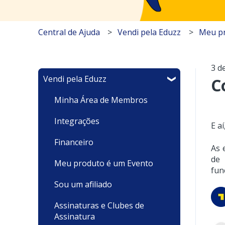
Central de Ajuda
Vendi pela Eduzz
Meu pr
3 d
Vendi pela Eduzz
C
Minha Área de Membros
Integrações
E a
Financeiro
As 
de 
Meu produto é um Evento
fun
Sou um afiliado
Assinaturas e Clubes de
Assinatura