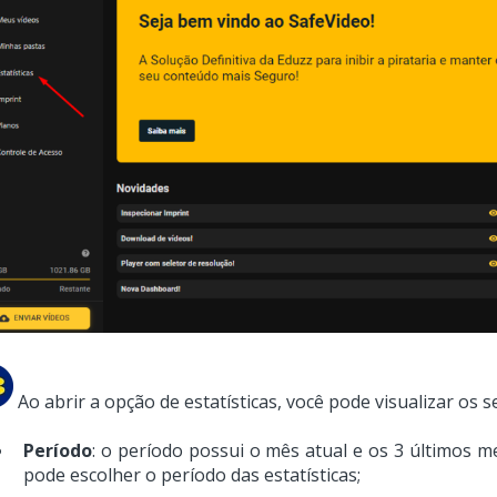
Ao abrir a opção de estatísticas, você pode visualizar os s
Período
: o período possui o mês atual e os 3 últimos 
pode escolher o período das estatísticas;