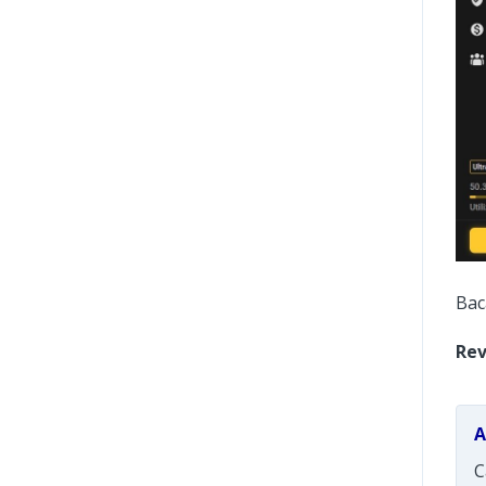
Bac
Rev
A
C