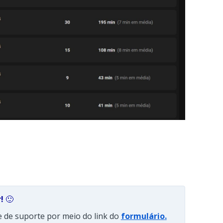
!
🙂
e de suporte por meio do link do
formulário
.