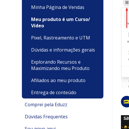
Minha Página de Vendas
Meu produto é um Curso/
Vídeo
Pixel, Rastreamento e UTM
Dúvidas e informações gerais
Explorando Recursos e
Maximizando meu Produto
Afiliados ao meu produto
Entrega de conteúdo
Comprei pela Eduzz
Dúvidas Frequentes
Suporte Técnico
Sou novo aqui
Pagamentos e Faturamento
Pagamento