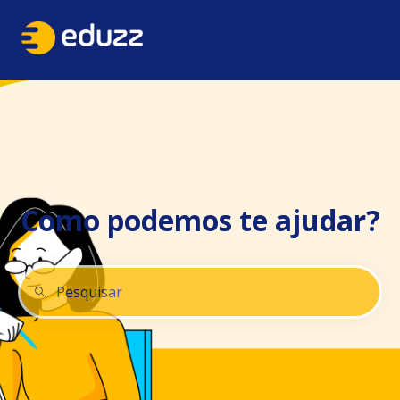
Como podemos te ajudar?
Não há sugestões porque o campo de pesquisa está 