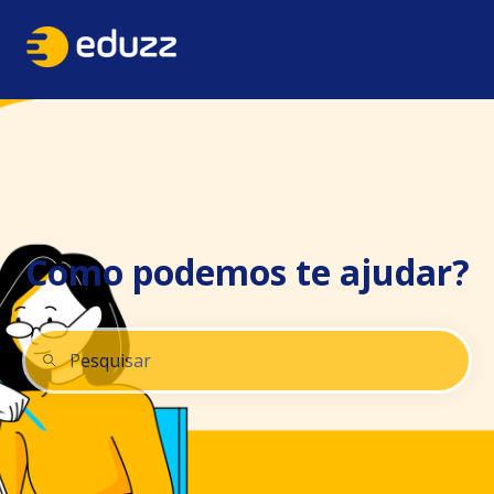
Como podemos te ajudar?
Não há sugestões porque o campo de pesquisa está 