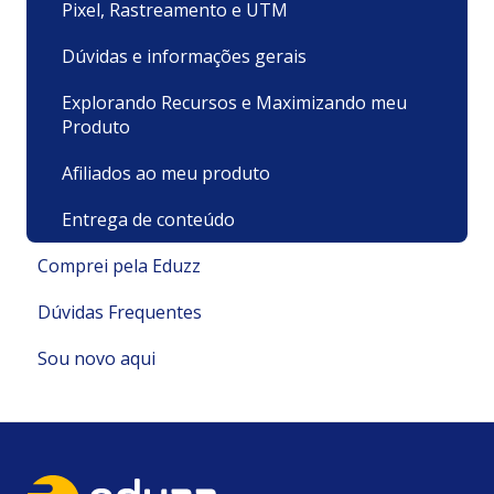
Pixel, Rastreamento e UTM
Dúvidas e informações gerais
Explorando Recursos e Maximizando meu
Produto
Afiliados ao meu produto
Entrega de conteúdo
Comprei pela Eduzz
Dúvidas Frequentes
Suporte Técnico
Sou novo aqui
Pagamentos e Faturamento
Pagamento
Minha Conta
Minha conta e cadastro
Políticas e Termos
Recursos
Cadastrando meu Produto/ Serviço
Cadastro e Primeiros Passos