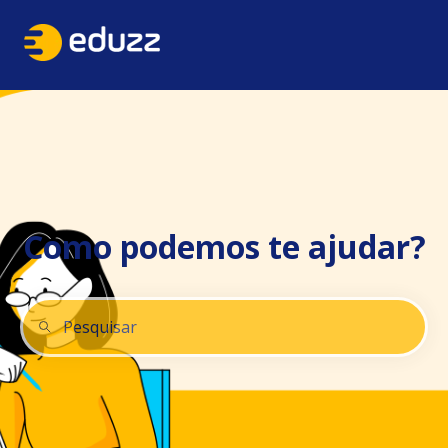
Como podemos te ajudar?
Não há sugestões porque o campo de pesquisa está 