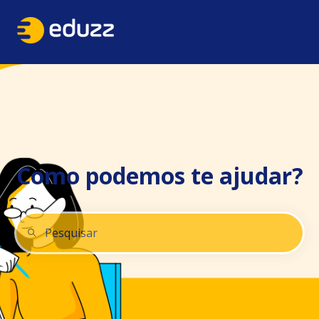
Como podemos te ajudar?
Não há sugestões porque o campo de pesquisa está 