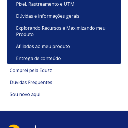
Pixel, Rastreamento e UTM
Dúvidas e informações gerais
Explorando Recursos e Maximizando meu
Produto
Afiliados ao meu produto
Entrega de conteúdo
Comprei pela Eduzz
Dúvidas Frequentes
Suporte Técnico
Sou novo aqui
Pagamentos e Faturamento
Pagamento
Minha Conta
Minha conta e cadastro
Políticas e Termos
Recursos
Cadastrando meu Produto/ Serviço
Cadastro e Primeiros Passos