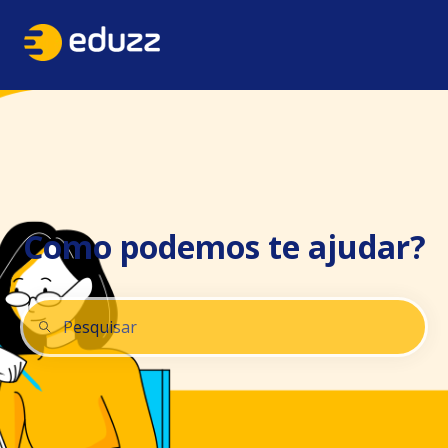
Como podemos te ajudar?
Não há sugestões porque o campo de pesquisa está 