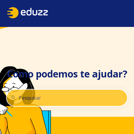
Como podemos te ajudar?
Não há sugestões porque o campo de pesquisa está 