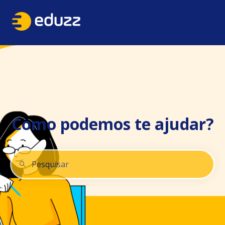
Como podemos te ajudar?
Não há sugestões porque o campo de pesquisa está 