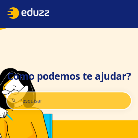
Como podemos te ajudar?
Não há sugestões porque o campo de pesquisa está 