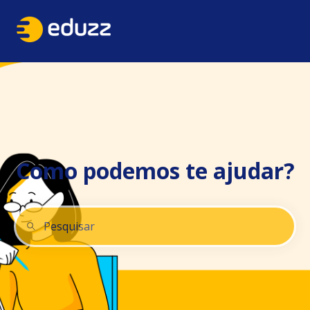
Como podemos te ajudar?
Não há sugestões porque o campo de pesquisa está 