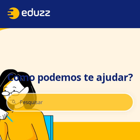
Como podemos te ajudar?
Não há sugestões porque o campo de pesquisa está 