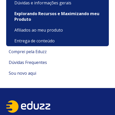
Dúvidas e informações gerais
Explorando Recursos e Maximizando meu
Produto
Afiliados ao meu produto
Entrega de conteúdo
Comprei pela Eduzz
Dúvidas Frequentes
Suporte Técnico
Sou novo aqui
Pagamentos e Faturamento
Pagamento
Minha Conta
Minha conta e cadastro
Políticas e Termos
Recursos
Cadastrando meu Produto/ Serviço
Cadastro e Primeiros Passos
Minhas Compras/ Acesso
Reembolso e Cancelamento
Sobre nós e nossos Produtos