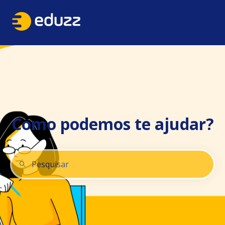
Como podemos te ajudar?
Não há sugestões porque o campo de pesquisa está 