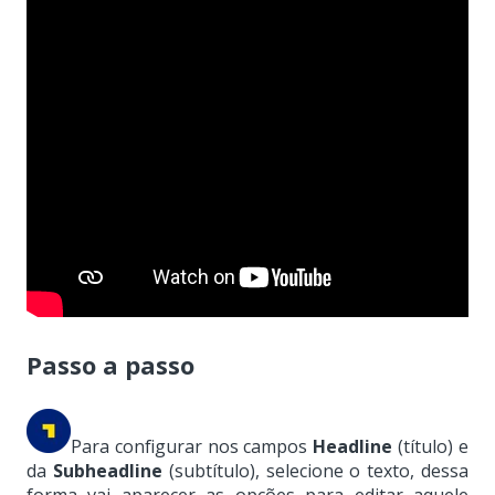
Passo a passo
Para configurar nos campos
Headline
(título) e
da
Subheadline
(subtítulo), s
elecione o texto, dessa
forma vai aparecer as opções para editar aquele