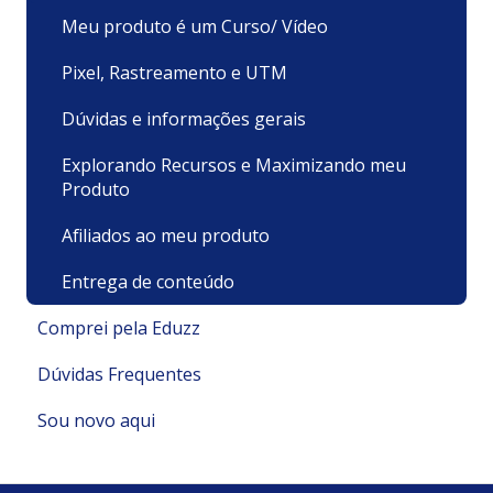
Meu produto é um Curso/ Vídeo
Pixel, Rastreamento e UTM
Dúvidas e informações gerais
Explorando Recursos e Maximizando meu
Produto
Afiliados ao meu produto
Entrega de conteúdo
Comprei pela Eduzz
Dúvidas Frequentes
Suporte Técnico
Sou novo aqui
Pagamentos e Faturamento
Pagamento
Minha Conta
Minha conta e cadastro
Políticas e Termos