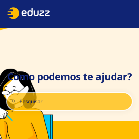
Como podemos te ajudar?
Não há sugestões porque o campo de pesquisa está 