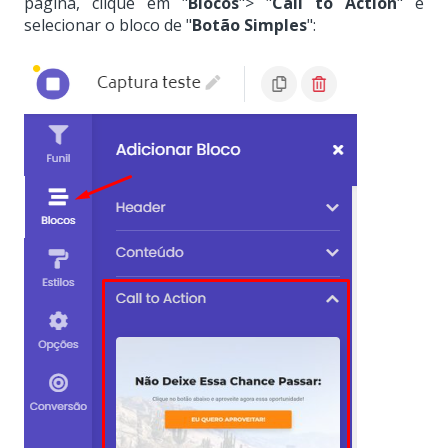
página, clique em
"
Blocos
"
>
"
Call to Action
"
e
selecionar o bloco de
"
Botão Simples
":