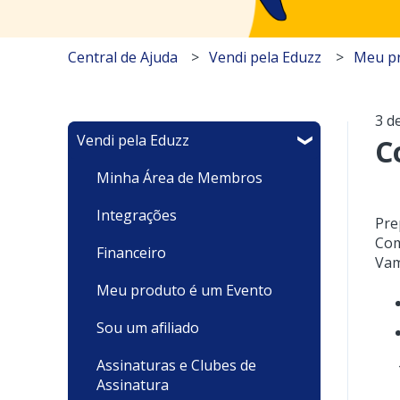
Central de Ajuda
Vendi pela Eduzz
Meu pr
3 d
Vendi pela Eduzz
C
Minha Área de Membros
Integrações
Pre
Com
Financeiro
Vam
Meu produto é um Evento
Sou um afiliado
Assinaturas e Clubes de
Assinatura