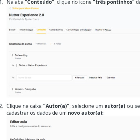
Na aba
"Conteúdo"
, clique no ícone
"três pontinhos"
da
Clique na caixa
"Autor(a)"
, selecione um
autor(a)
ou se
cadastrar os dados de um
novo autor(a):