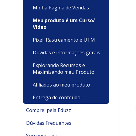
Minha Página de Vendas
Meu produto é um Curso/
Vídeo
Pixel, Rastreamento e UTM
Dúvidas e informações gerais
Explorando Recursos e
Maximizando meu Produto
Afiliados ao meu produto
Entrega de conteúdo
Comprei pela Eduzz
Dúvidas Frequentes
Suporte Técnico
Sou novo aqui
Pagamentos e Faturamento
Pagamento