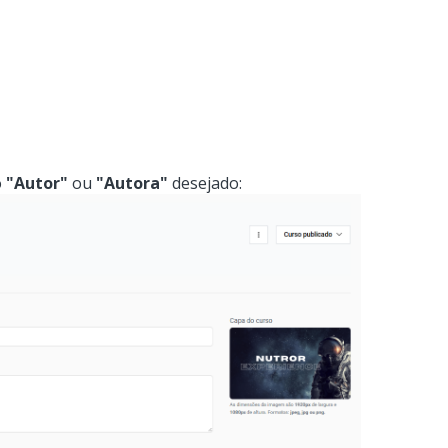
o
"Autor"
ou
"Autora"
desejado: