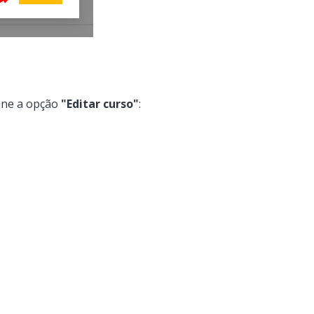
?
one a opção
"Editar curso"
: