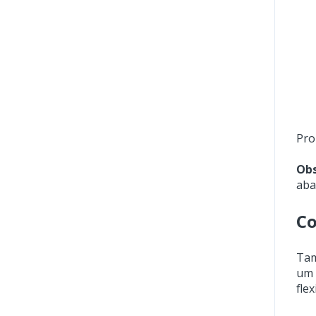
Pro
Obs
ab
Co
Tam
um 
fle