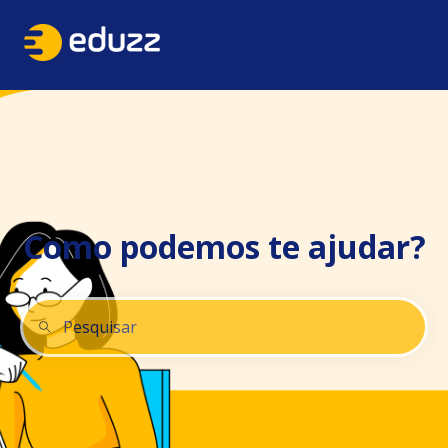
Como podemos te ajudar?
Não há sugestões porque o campo de pesquisa está 