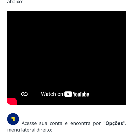
abaixo:
Acesse sua conta e encontra por "
Opções
",
menu lateral direito;