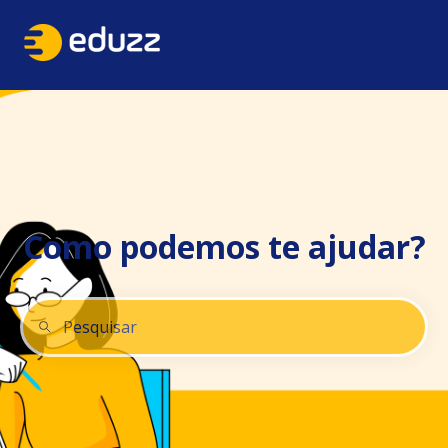
Como podemos te ajudar?
Não há sugestões porque o campo de pesquisa está 