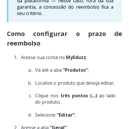
da plataforma — nesse caso, fora da sua
garantia, a concessão do reembolso fica a
seu critério.
Como configurar o prazo de
reembolso
Acesse sua conta no
MyEduzz
;
Vá até a aba
“Produtos”
;
Localize o produto que deseja editar;
Clique nos
três pontos (...)
ao lado
do produto;
Selecione
“Editar”
;
Acesse a aba
“Geral”
;