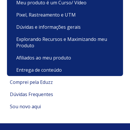
Meu produto é um Curso/ Vídeo
Pixel, Rastreamento e UTM
Dúvidas e informações gerais
Explorando Recursos e Maximizando meu
Produto
Afiliados ao meu produto
Entrega de conteúdo
Comprei pela Eduzz
Dúvidas Frequentes
Suporte Técnico
Sou novo aqui
Pagamentos e Faturamento
Pagamento
Minha Conta
Minha conta e cadastro
Políticas e Termos