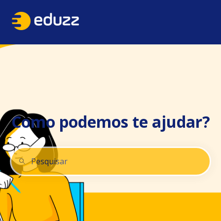
Como podemos te ajudar?
Não há sugestões porque o campo de pesquisa está 