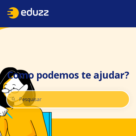
Como podemos te ajudar?
Não há sugestões porque o campo de pesquisa está 