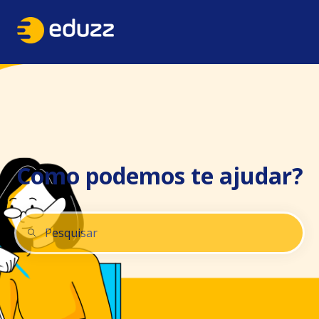
Como podemos te ajudar?
Não há sugestões porque o campo de pesquisa está 