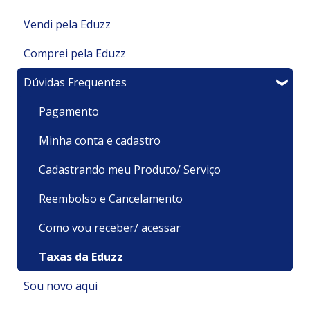
Vendi pela Eduzz
Comprei pela Eduzz
Minha Área de Membros
Dúvidas Frequentes
Integrações
Suporte Técnico
Financeiro
Pagamentos e Faturamento
Pagamento
Meu produto é um Evento
Minha Conta
Minha conta e cadastro
Sou um afiliado
Recursos
Cadastrando meu Produto/ Serviço
Assinaturas e Clubes de Assinatura
Minhas Compras/ Acesso
Reembolso e Cancelamento
Minha Página de Vendas
Como vou receber/ acessar
Meu produto é um Curso/ Vídeo
Taxas da Eduzz
Sou novo aqui
Pixel, Rastreamento e UTM