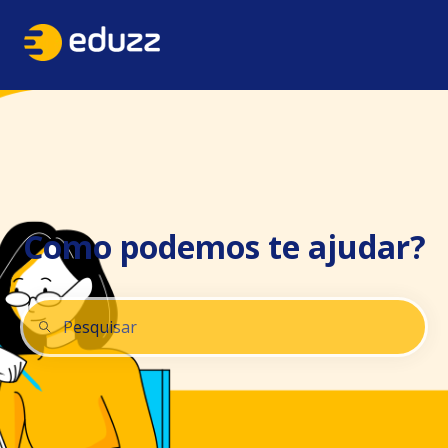
Como podemos te ajudar?
Não há sugestões porque o campo de pesquisa está 