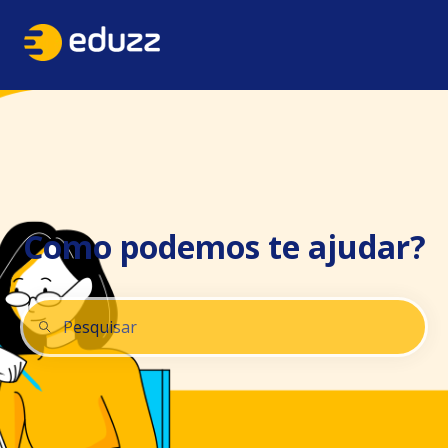
Como podemos te ajudar?
Não há sugestões porque o campo de pesquisa está 