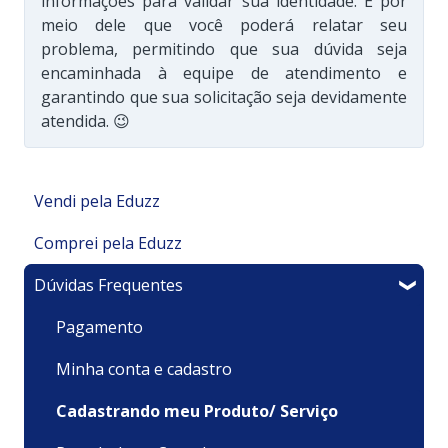
informações para validar sua identidade. É por
meio dele que você poderá relatar seu
problema, permitindo que sua dúvida seja
encaminhada à equipe de atendimento e
garantindo que sua solicitação seja devidamente
atendida. 😉
Vendi pela Eduzz
Comprei pela Eduzz
Minha Área de Membros
Dúvidas Frequentes
Integrações
Suporte Técnico
Financeiro
Pagamentos e Faturamento
Pagamento
Meu produto é um Evento
Minha Conta
Minha conta e cadastro
Sou um afiliado
Recursos
Cadastrando meu Produto/ Serviço